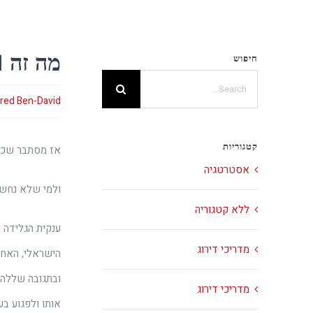
Ski
t
מה זה RTM ואיך עושים אותו נכון
חיפוש
conten
Search
red Ben-David
for:
קטגוריות
אז מסתבר שכשמ
אסטרטגיה
ולמי שלא נחשף
ללא קטגוריה
ענקית הגלידה ה
מדריכי דירוג
הישראלי, האחרא
ובתגובה שללה 
מדריכי דירוג
אותו ולפגוע בע