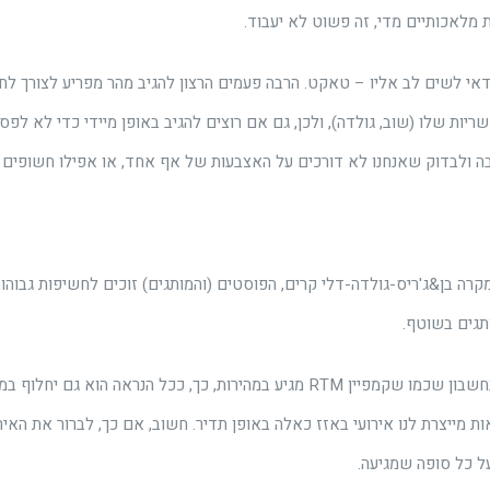
אי לשים לב אליו – טאקט. הרבה פעמים הרצון להגיב מהר מפריע לצורך לחש
ות שלו (שוב, גולדה), ולכן, גם אם רוצים להגיב באופן מיידי כדי לא לפס
ולבדוק שאנחנו לא דורכים על האצבעות של אף אחד, או אפילו חשופים לתב
רה בן&ג'ריס-גולדה-דלי קרים, הפוסטים (והמותגים) זוכים לחשיפות גבוה
תגים בשוטף.
אך יש לקחת בחשבון שכמו שקמפיין RTM מגיע במהירות, כך, ככל הנראה הוא גם
ת מייצרת לנו אירועי באזז כאלה באופן תדיר. חשוב, אם כך, לברור את האי
 כל סופה שמגיעה.