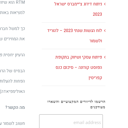
ניתוח דירוג צ׳יימברס ישראל
למציאות באותו 
2023
כך למשל חברת 
לוח הגשות שנתי 2023 – להוריד
את המחירים של
ולשמור
הרעיון יחסית פ
פיתוח עסקי ושיווק בתקופת
הפוסט קורונה – סיכום כנס
הבסיס של הרעיו
קפריסין
הפחות להעלות ח
האולימפיאדה) 
הרשמו לדיוורים המקצועיים והשארו
מה הקשר?
מעודכנים
חשוב לשמור על 