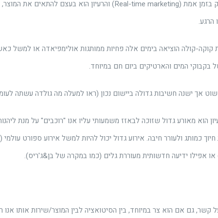
RTM הוא שיווק בזמן אמת (Real-time marketing) והרעיון הוא בעצם להתא
הרגע.
קוקה-קולה הוציאה בימים אלה פחיות ממותגות אולימפיאדה או למשל כאש
 בקבוקי המים והארטיקים ביום חם במיוחד.
שוט אך ישנה חשיבות גדולה ביישום נכון (ראו למעלה מה גולדה עשתה לעומת
ן הוא מאורע גדול שזוכה לבאזז משמעותי עליו אנו "רוכבים" על מנת ליהנו
יוך כמותג ולעורר חיבה. אירוע גדול יכול להיות למשל אירוע ספורט עולמי 
או אפילו ידיעה חדשותית מעוררת גלים (כמו במקרה של בן&ג'ריס).
קשר, גם אם הוא צר במיוחד, בין הסיטואציה לבין המוצר/שירות אותו אנו 