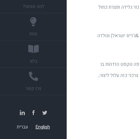
למה אנחנו?
כור גלידה תוצרת כחול
צוות
&ג'ריס ישראל) וגולדה
בלוג
יפה טקסט הזדהות בו
ני כזה עלול ליצור,
צרו קשר
LinkedIn
Facebook
Twitter
English
עברית