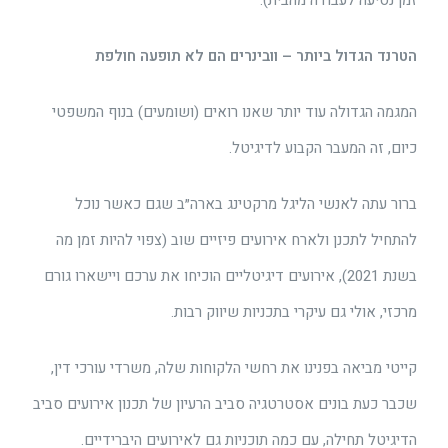
הטרנד הגדול ביותר – וובינרים הם לא תופעה חולפת
המגמה הגדולה עוד יותר שאנו רואים (ושומעים) בנוף המשפטי
כיום, זה המעבר הקבוע לדיגיטל.
ברור עתה לאנשי הליגל מרקטינג בארה״ב שגם כאשר נוכל
להתחיל לתכנן ולארח אירועים פיזיים שוב (צפוי להיות זמן מה
בשנת 2021), אירועים דיגיטליים הוכיחו את ערכם ויישארו גורם
מרכזי, אולי גם עיקרי בתכניות שיווק רבות.
קייטי מביאה בפנינו את רחשי הלקוחות שלה, משרדי עורכי דין,
שכבר כעת בונים אסטרטגיה סביב הרעיון של תכנון אירועים סביב
הדיגיטל תחילה, עם כמה תוכניות גם לאירועים היברידיים.