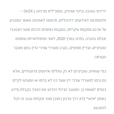
ידידתי הטובה, קייטי אורורק, סמנכ״לית מכירות ב On24 –
פלטפורמה לאירועים דיגיטליים, פרסמה לאחרונה מאמר המצביע
על ארבע מסקנות עיקריות, בעקבות הנתונים הרבים אשר הצטברו
אצלם בחברה, בפרט במרץ 2020, לאור הפופולאריות שתפסו
הוובינרים, ועדיין תופסים, בקרב משרדי עורכי הדין בזמן משבר
הקורונה.
כפי שחווינו, הוובינרים לא רק החליפו אירועים פרונטליים, אלא
גם גרמו למשרדי עורכי דין שעד כה לא קיימו או המעיטו לקיים
כנסים לעשות כן. המשבר הגדול הדגיש את הצורך בקבלת מידע
באופן ״אישי״ (לא דרך עדכון כתוב) ומהר והקלות שבה זה יכול
להתבצע.