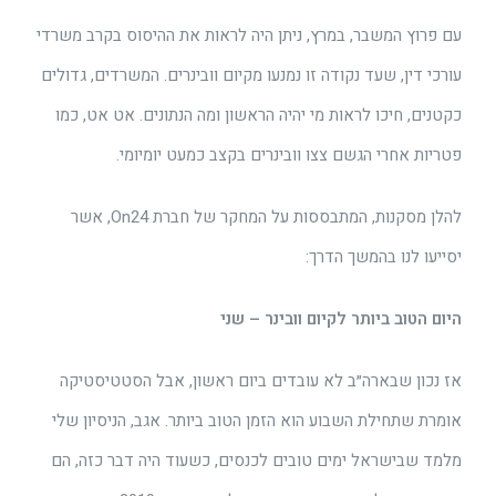
עם פרוץ המשבר, במרץ, ניתן היה לראות את ההיסוס בקרב משרדי
עורכי דין, שעד נקודה זו נמנעו מקיום וובינרים. המשרדים, גדולים
כקטנים, חיכו לראות מי יהיה הראשון ומה הנתונים. אט אט, כמו
פטריות אחרי הגשם צצו וובינרים בקצב כמעט יומיומי.
להלן מסקנות, המתבססות על המחקר של חברת On24, אשר
יסייעו לנו בהמשך הדרך:
היום הטוב ביותר לקיום וובינר – שני
אז נכון שבארה״ב לא עובדים ביום ראשון, אבל הסטטיסטיקה
אומרת שתחילת השבוע הוא הזמן הטוב ביותר. אגב, הניסיון שלי
מלמד שבישראל ימים טובים לכנסים, כשעוד היה דבר כזה, הם