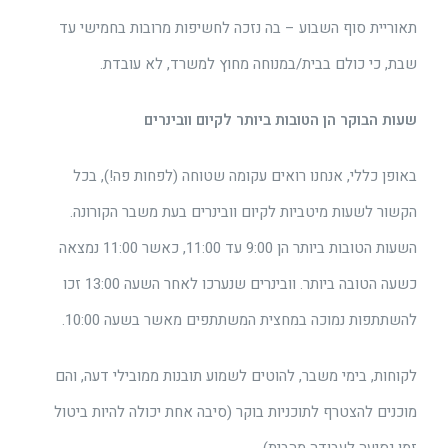
תאוריית סוף השבוע – בה נזכה לחשיפות מרובות בחמישי עד
שבת, כי כולם בבית/במנוחה מחוץ למשרד, לא עובדת.
שעות הבוקר הן הטובות ביותר לקיום וובינרים
באופן כללי, אנחנו רואים עקומה שטוחה (לפחות פה!), בכל
הקשור לשעות מיטביות לקיום וובינרים בעת משבר הקורונה.
השעות הטובות ביותר הן 9:00 עד 11:00, כאשר 11:00 נמצאה
כשעה הטובה ביותר. וובינרים שנערכו לאחר השעה 13:00 זכו
להשתתפות נמוכה במחצית המשתתפים מאשר בשעה 10:00.
לקוחות, בימי משבר, להוטים לשמוע תובנות ממובילי דעה, והם
מוכנים להצטרף לתוכניות בוקר (סיבה אחת יכולה להיות ביטול
זמן נסיעה לעבודה מהבית).