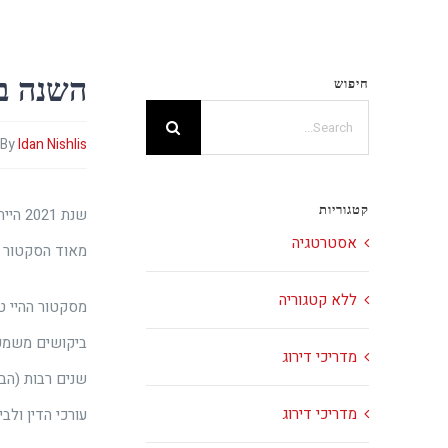
Ski
t
השנה במספרי
חיפוש
conten
Search
By
Idan Nishlis
for:
קטגוריות
שנת 
אסטרטגיה
מאוד הסקטור 
ללא קטגוריה
מסקטור ההיי ט
ביקושים משמעו
מדריכי דירוג
שנים רבות (הבו
מדריכי דירוג
עורכי הדין ולב