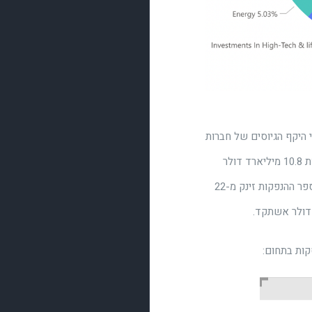
ר. מסיכום השנה של ארגון Start-Up Nation Central עולה כי היקף הגיוסים של חברות
היי טק ישראליות גדל בלא פחות מ-136%, לסך של 25.4 מיליארד דולר ב-2021, זאת לעומת 10.8 מיליארד דולר
בשנת 2020. שנת 2021 הייתה שנת שיא גם בהנפקות ורכישות: 119 חברות נרכשו השנה ומספר ההנפקות זינק מ-22