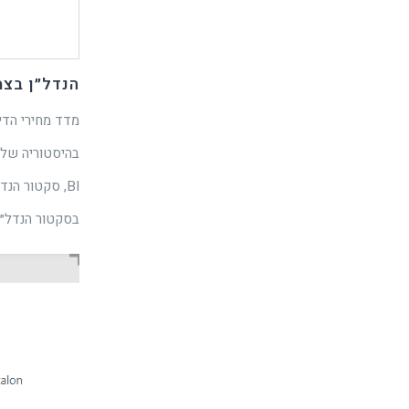
הנדל״ן בצ
BI, סקטור הנ
בסקטור הנדל״ן, בייצו