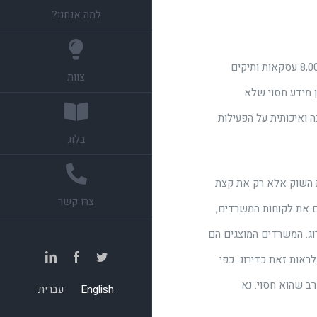
למה אנחנו?
המידע המוצג, המוזן כיום במערכת, מייצג כ-4,000 חברות הפועלות בישראל ומבוסס על כ-8,000 עסקאות ותיקים
צוות
 כמובן מידע חסוי שלא
 ואיכותית על הפעילות
בלוג
ם את מלוא פעילות השוק אלא רק את קצת
צרו קשר
ים את לקוחות המשרדים,
רוג. המשרדים המוצגים הם
LinkedIn
Facebook
Twitter
ראות זאת כדירוג. כפי
ב שהוא חסוי. נא
English
עברית