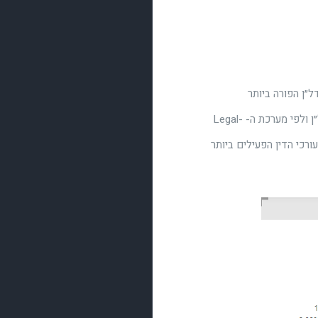
 ושנת 2021 מסתכמת כשנת הנדל״ן הפורה ביותר
בהיסטוריה של המדינה. השנה, לפי מקורות חיצוניים, בוצעו למעלה מ 120 אלף עסקאות נדל״ן ולפי מערכת ה- Legal-
רכי הדין הפעילים ביותר