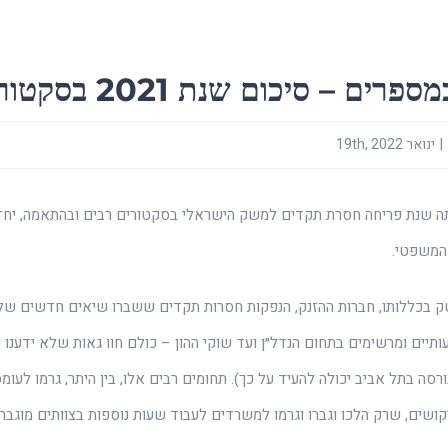
ם – סיכום שנת 2021 בסקטור המשפטי
|
ינואר 19th, 2022
2021 הייתה שנת פריחה חסרת תקדים למשק הישראלי בסקטורים רבים ובהתאמה, יח
המשפטי.
ק בכללותו, חברות ההזנק, הנפקות חסרות תקדים ששברו שיאים חדשים שלא
תיים ומרשימים בתחום הנדל״ן ועד שוקי ההון – כולם חוו גאות שלא ידענו 
רסה בתל אביב יכולה להעיד על כך). תחומים רבים אלו, בין היתר, גרמו לעו
יקושים, שרק הלכו וגברו וגרמו למשרדים לעבוד שעות נוספות בצוותים מוגברי