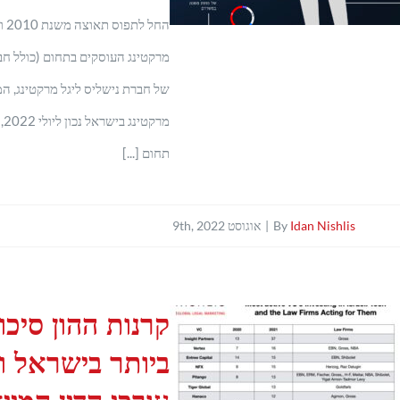
מרקטינג העוסקים בתחום (כולל חב
של חברת נישליס ליגל מרקטינג, המ
מר
תחום [...]
Idan Nishlis
By
|
אוגוסט 9th, 2022
קרנות ההון סיכו
ביותר בישראל ו