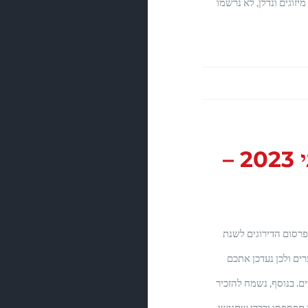
יזוגים ונדלן, לא נרשמו
לוח הגשות שנתי 2023 –
 פרסום הדירוגים לשנת
רים ולכן נעדכן אתכם
ם. בנוסף, נשמח להזכיר
 תפספסו ובכדי שתגישו