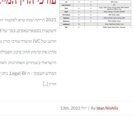
עורכי הדין המיי
2021 הייתה שנת שיא לסקטור 
חדש, של IVC ומשרד עורכי
מדרג את קרנות ההון סיכון הפעילו
הישראלי בשנתיים האחרונות. לאור
המידע העסקי
הדין [...]
Idan Nishlis
By
|
יולי 13th, 2022