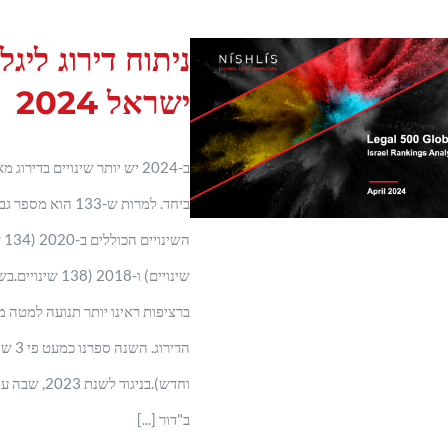
ישראל 2024
ב-2024 יש יותר שינויים בדיר
ביחד. למרות ש-133 ה
שינויים) ו-2018 (
ברציפות ראינו יותר תנועה למטה
הדירוג.
וחדש).בניגוד 
ב"דור [...]