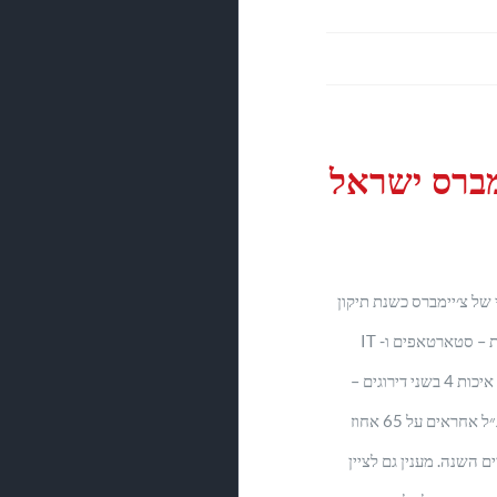
ימברס ישראל
של צ׳יימברס כשנת תיקון
ואיזון של הטבלאות היחסית חדשות – סטארטאפים ו- IT
והגנת מידע, לצד הורדה של קבוצת איכות 4 בשני דירוגים –
קנין ופירוקים. ארבעת התחומים הנ״ל אחראים על 65 אחוז
 השנה. מענין גם לציין