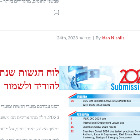
שבשני תחומים, מהגדולים ביותר – מ
[...]
Idan Nishlis
By
|
פברואר 24th, 2023
להוריד ולשמור
רכזנו עבורכם מועדי הגשות ומועדי
2023. חלק מהתאריכים הם משוע
במשך השנה, באופן רציף, על מועדי
לכם מועדי הגשות קרובים כדי שלא