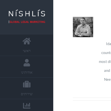
Ida
ראשי
count
most di
and 
אודותינו
Neem
שירותים