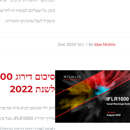
בזמן. כל שעליכם לעשות זה להרש
ובשביל לקבל עדכונים ותזכורות.
Idan Nishlis
By
|
ינואר 2nd, 2023
סיכום 
לשנת 2022
חום יולי אוגוסט הביא איתו את פ
מדריך הדירוג 0
באופק (אם כי כמה בריזות נעימות).