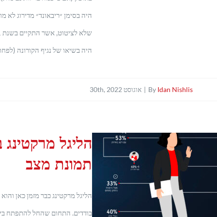
היה בסימן ״ריבאונד״ מדירוג לא מ
היה בשיאו של נגיף הקורונה (לפחו
Idan Nishlis
By
|
אוגוסט 30th, 2022
הליגל מרקטינג 
תמונת מצב
הליגל מרקטינג כבר מזמן כאן והו