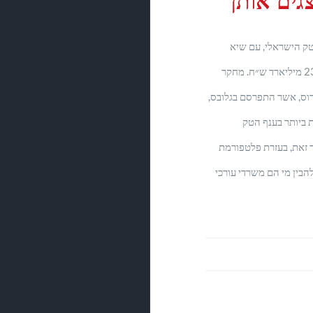
צגים אותן
הטק הישראלי, עם שיא
השקעות בסטארטאפים, בסך של 23 מיליארד ש״ח. מחקר
 הדין גרוס, אשר התפרסם בגלובס,
ת ביותר בענף הטק
 זאת, בעזרת פלטפורמת
 - ה Legal-BI, ניתן להבין מי הם משרדי עורכי