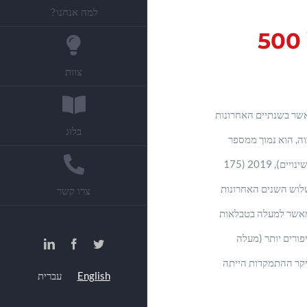
למה אנחנו?
ניתוח דירוג ליגל 500
צוות
וג מאשר בשנתיים האחרונות
בלוג
וא מספר גבוה, הוא נמוך ממספר
השינויים הכוללים ב-2020 (134 שינויים), 2019 (175
138 שינויים.בשלוש השנים האחרונות
צרו קשר
 מאשר למעלה בטבלאות
 השנה ספרנו כמעט פי 3 שיפורים יותר (מעלה
LinkedIn
Facebook
Twitter
לשנת 2023, שבה עיקר ההתמקדות הייתה
English
עברית