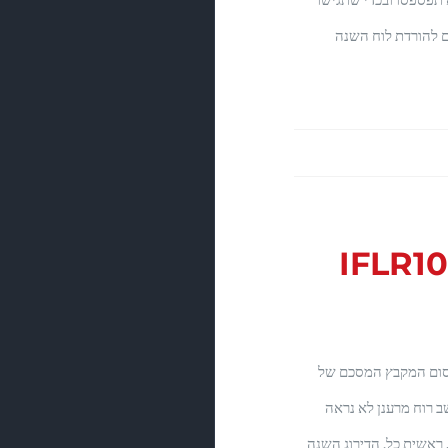
ם להורדת לוח השנה
דירוג IFLR1000
רסום המקבץ המסכם של
IFLR100, אבל משב רוח מרענן לא נראה
 ראשית כל, הדירוג השנה