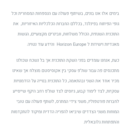
בימים אלו אנו בונים, בשיתוף פעולה עם הנספחות המסחרית וכל
גופי הפיתוח בפינלנד, בכללם החברות הכלכליות האיזוריות, את
התוכנית השנתית, הכולל משלחות, וובינרים מקצועיים, הגשות
מאגדיות וישירות ל Horizon Europe והידע עוד נטויה.
כעת, אנחנו עומדים בפני השקת התוכנית אך בל נשכח שכולנו
מתכנסים פה עבור שת"פ עסקי בין אקוסיסטם מוצלח אך שאינו
מכיר אחד את השני ובהתאמה, כל התוכנית בנוייה על הזדמנויות
עסקיות, לצד לימוד קבוע, גיוסים לצד שת"פ רחב היקף שייסייע
לחברות פורטפוליו, משני צידי המתרס, לשתף פעולה עם טובי
המוחות משני הצדדים שיביאו להפריה הדדית ומיקוד להתקדמות
והתפתחות גלובאלית.