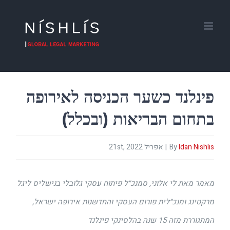
Ski
t
conten
פינלנד כשער הכניסה לאירופה
בתחום הבריאות (ובכלל)
Idan Nishlis
By
|
אפריל 21st, 2022
מאמר מאת לי אלוני, סמנכ״ל פיתוח עסקי גלובלי בנישליס ליגל
מרקטינג ומנכ״לית פורום העסקי והחדשנות אירופה ישראל,
המתגוררת מזה 15 שנה בהלסינקי פינלנד