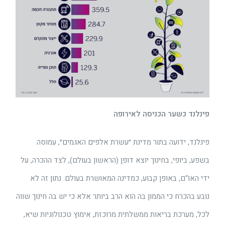
פינלנד כשער הכניסה לאירופה
פינלנד, ידועה בתור מדינת ״עשרת אלפים האגמים״, עמוסה
בשפע, ביופי, בחינוך יוצא דופן (הראשון בעולם), לצד ההכרה, על
ידי האו“ם, באופן קבוע, כמדינה המאושרת בעולם. נתון זה לא
נובע בהכרח כי הממון בה הוא הרב ביותר אלא כי יש בה חינוך שווה
לכל, מערכת בריאות ממשלתית מרוכזת, אימוץ טכנולוגיות שיא,