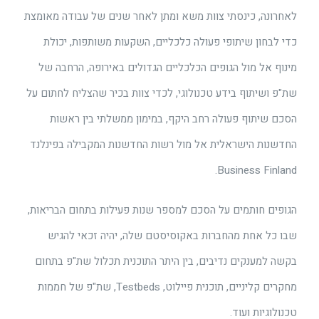
לאחרונה, כינסתי צוות משא ומתן לאחר שנים של עבודה מאומצת
כדי לבחון שיתופי פעולה כלכליים, השקעות משותפות, יכולת
מינוף אל מול הגופים הכלכליים הגדולים באירופה, הרחבה של
שת"פ ושיתוף בידע טכנולוגי, לכדי צוות בכיר שהצליח לחתום על
הסכם שיתוף פעולה רחב היקף, במימון ממשלתי בין ראשות
החדשנות הישראלית אל מול רשות החדשנות המקבילה בפינלנד
Business Finland.
הגופים חותמים על הסכם למספר שנות פעילות בתחום הבריאות,
שבו כל אחת מהחברות באקוסיסטם שלה, יהיה זכאי להגיש
בקשה למענקים נדיבים, בין היתר התוכנית תכלול שת"פ בתחום
מחקרים קליניים, תוכנית פיילוט, Testbeds, שת"פ של חממות
טכנולוגיות ועוד.